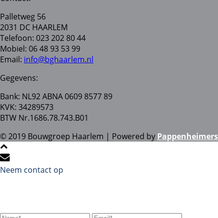
Palletweg 56
2031 DC HAARLEM
Telefoon: 023 202 80 44
Mobiel: 06 48 93 53 99
Email:
info@bghaarlem.nl
Gegevens:
Bank: NL92 ABNA 0609 8577 89
KVK: 34289573
BTW Nr.1686.78.743.B01
© 2019 Bouwgroep Haarlem | Powered by
Pappenheimers
Neem contact op
Stuur ons een e-mail en we komen zo snel mogelijk bij u
terug!