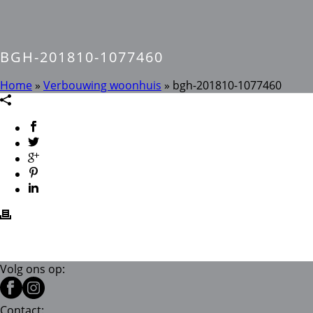
BGH-201810-1077460
Home
»
Verbouwing woonhuis
»
bgh-201810-1077460
Volg ons op:
Contact: